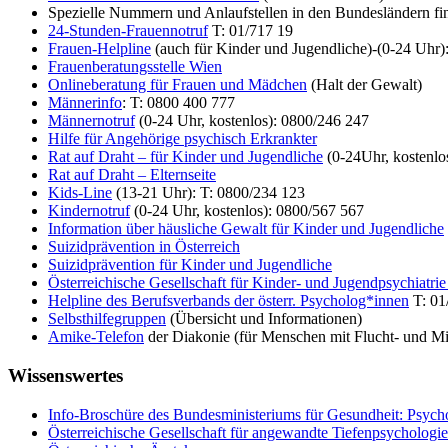
Spezielle Nummern und Anlaufstellen in den Bundesländern fi
24-Stunden-Frauennotruf
T: 01/717 19
Frauen-Helpline
(auch für Kinder und Jugendliche)-(0-24 Uhr)
Frauenberatungsstelle Wien
Onlineberatung für Frauen und Mädchen
(Halt der Gewalt)
Männerinfo
: T: 0800 400 777
Männernotruf
(0-24 Uhr, kostenlos): 0800/246 247
Hilfe für Angehörige psychisch Erkrankter
Rat auf Draht – für Kinder und Jugendliche
(0-24Uhr, kostenlos
Rat auf Draht – Elternseite
Kids-Line
(13-21 Uhr): T: 0800/234 123
Kindernotruf
(0-24 Uhr, kostenlos): 0800/567 567
Information über häusliche Gewalt für Kinder und Jugendliche
Suizidprävention in Österreich
Suizidprävention für Kinder und Jugendliche
Österreichische Gesellschaft für Kinder- und Jugendpsychiatr
Helpline des Berufsverbands der österr. Psycholog*innen
T: 01
Selbsthilfegruppen
(Übersicht und Informationen)
Amike-Telefon
der Diakonie (für Menschen mit Flucht- und Mig
Wissenswertes
Info-Broschüre des Bundesministeriums für Gesundheit: Psycho
Österreichische Gesellschaft für angewandte Tiefenpsychologi