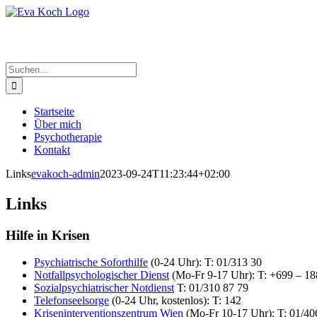
Zum
Inhalt
springen
Suche
nach:
Startseite
Über mich
Psychotherapie
Kontakt
Links
evakoch-admin
2023-09-24T11:23:44+02:00
Links
Hilfe in Krisen
Psychiatrische Soforthilfe
(0-24 Uhr): T: 01/313 30
Notfallpsychologischer Dienst
(Mo-Fr 9-17 Uhr): T: +699 – 18
Sozialpsychiatrischer Notdienst
T: 01/310 87 79
Telefonseelsorge
(0-24 Uhr, kostenlos): T: 142
Kriseninterventionszentrum Wien
(Mo-Fr 10-17 Uhr): T: 01/40