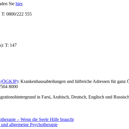
nden Sie
hier
.
: T: 0800/222 555
): T: 147
ie (ÖGKJP)
: Krankenhausabteilungen und hilfreiche Adressen für ganz Ö
/504 8000
rationshintergrund in Farsi, Arabisch, Deutsch, Englisch und Russisch
therapie – Wenn die Seele Hilfe braucht
e und allgemeine Psychotherapie